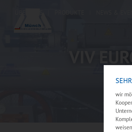
ÜBER UNS
PRODUKTE
NEWS & EVE
DEUTSCH
VIV EUR
SEHR
wir mö
Kooper
Untern
Komple
weisen 