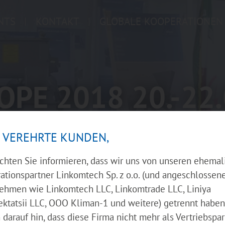
NTS
KONTAKT
GLOBALE KOOPERATIONEN
OPE 2018 20.-22
 VEREHRTE KUNDEN,
chten Sie informieren, dass wir uns von unseren ehemal
ationspartner Linkomtech Sp. z o.o. (und angeschlossen
ehmen wie Linkomtech LLC, Linkomtrade LLC, Liniya
ktatsii LLC, OOO Kliman-1 und weitere) getrennt haben
darauf hin, dass diese Firma nicht mehr als Vertriebspar