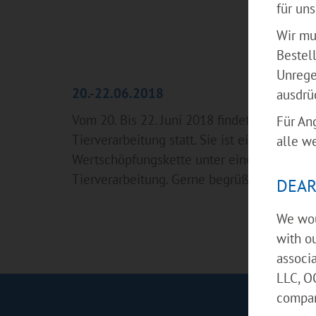
für uns 
Wir mu
Bestel
Unrege
20.-22.06.2018
ausdrüc
Vom 20. Bis 22. Juni 2018 findet auf dem M
Für An
Tierverarbeitung statt. Sie ist eine der füh
alle w
Wertschöpfungskette unter einem Dach. Die
Tierverarbeitung. Gerne begrüßen wir Sie 
DEAR
We wou
with ou
associ
LLC, O
company