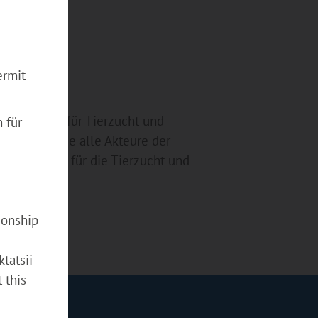
ermit
e Fachmesse für Tierzucht und
 für
ei vereint sie alle Akteure der
chnologien für die Tierzucht und
ionship
tatsii
 this