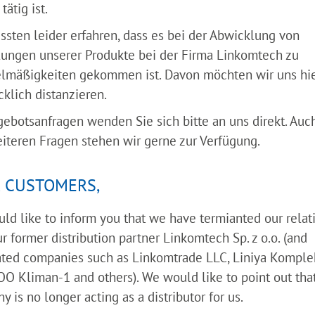
tätig ist.
ssten leider erfahren, dass es bei der Abwicklung von
lungen unserer Produkte bei der Firma Linkomtech zu
lmäßigkeiten gekommen ist. Davon möchten wir uns hi
klich distanzieren.
essegelände Utrecht die VIV Europe, eine international
gebotsanfragen wenden Sie sich bitte an uns direkt. Auch
renden Veranstaltungen ihrer Art auf der ganzen Welt. Dab
eiteren Fragen stehen wir gerne zur Verfügung.
 Messe präsentiert die neusten Lösungen, Trends und Te
auf unserem Stand 08. F020.
 CUSTOMERS,
ld like to inform you that we have termianted our relat
r former distribution partner Linkomtech Sp. z o.o. (and
ated companies such as Linkomtrade LLC, Liniya Komplek
OO Kliman-1 and others). We would like to point out that
 is no longer acting as a distributor for us.