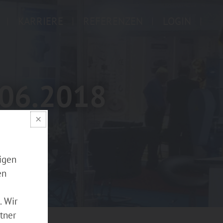
KARRIERE
REFERENZEN
LOGIN
.06.2018
×
igen
en
. Wir
tner