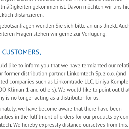
87-100 Torun
lmäßigkeiten gekommen ist. Davon möchten wir uns hi
klich distanzieren.
Ansprechpartner:
Dawid Laski
gebotsanfragen wenden Sie sich bitte an uns direkt. Auch
eiteren Fragen stehen wir gerne zur Verfügung.
Telefon: +48 517 445 052
Fax: -
 CUSTOMERS,
Mail: d.laski [at] biomach
Website:
www.biomachine
ld like to inform you that we have termianted our relat
Schwerpunkt: Biomasse-L
r former distribution partner Linkomtech Sp. z o.o. (and
ated companies such as Linkomtrade LLC, Liniya Komplek
OO Kliman-1 and others). We would like to point out that
UKRAINE
 is no longer acting as a distributor for us.
DRITZ Company Limited
Kozak
unately, we have become aware that there have been
Klochkivska-Street, Hous
arities in the fulfilment of orders for our products by c
Oblast Charkiw
tech. We hereby expressly distance ourselves from this.
61058