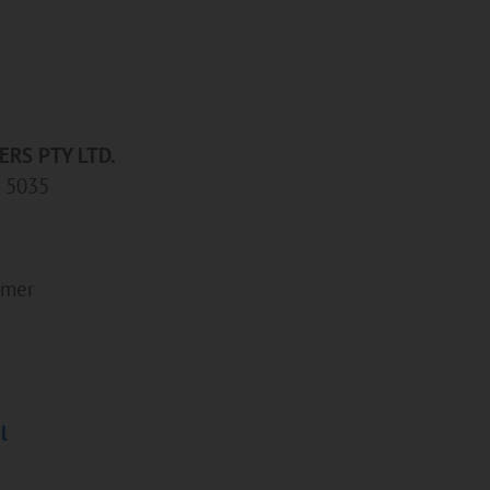
ERS PTY LTD.
x 5035
lmer
l