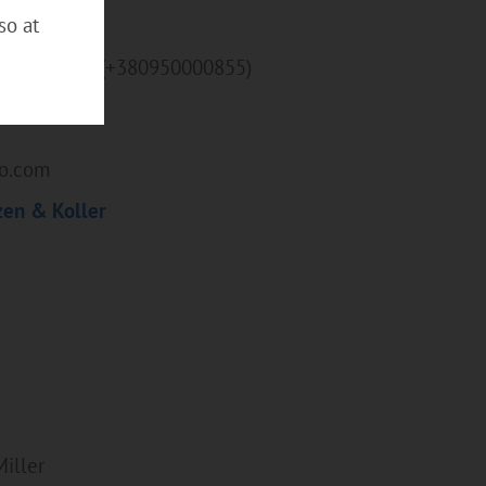
so at
nadiy Kozak (+380950000855)
oo.com
en & Koller
Miller