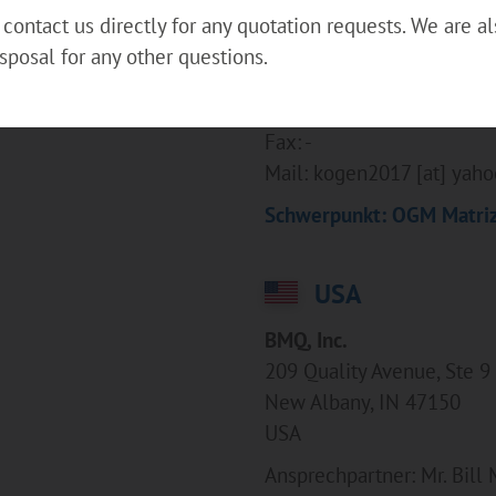
contact us directly for any quotation requests. We are al
Ukraine
sposal for any other questions.
Ansprechpartner: Mr. Hen
Telefon: +38 0678552345
Fax: -
Mail: kogen2017 [at] yah
Schwerpunkt: OGM Matriz
USA
BMQ, Inc.
209 Quality Avenue, Ste 9
New Albany, IN 47150
USA
Ansprechpartner: Mr. Bill 