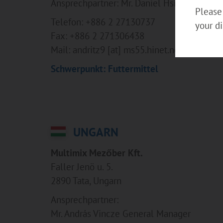
Ansprechpartner: Mr. Daniel Hsieh
Please 
Telefon: +886 2 27130737
your di
Fax: +886 2 271306438
Mail: andritz9 [at] ms55.hinet.net
Schwerpunkt: Futtermittel
UNGARN
Multimix Mezőber Kft.
Faller Jenö u. 5.
2890 Tata, Ungarn
Ansprechpartner:
Mr. András Vincze General Manager