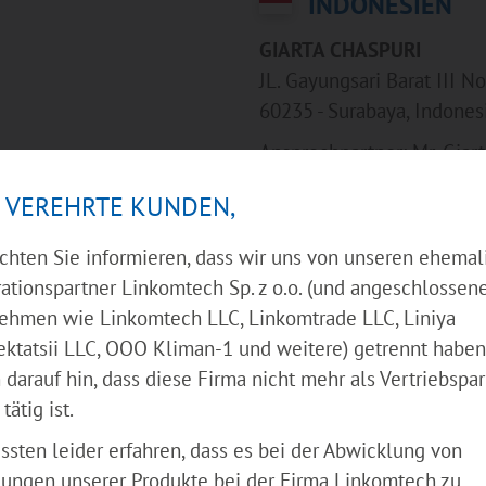
INDONESIEN
GIARTA CHASPURI
JL. Gayungsari Barat III No
60235 - Surabaya, Indones
Ansprechpartner: Mr. Giar
Telefon: +62 811323501
 VEREHRTE KUNDEN,
Fax: -
Mail: giartach [at] hotmai
chten Sie informieren, dass wir uns von unseren ehemal
ationspartner Linkomtech Sp. z o.o. (und angeschlossen
Schwerpunkt: Futtermitte
ehmen wie Linkomtech LLC, Linkomtrade LLC, Liniya
ktatsii LLC, OOO Kliman-1 und weitere) getrennt haben
darauf hin, dass diese Firma nicht mehr als Vertriebspar
POLAND
tätig ist.
Bio Machines Sp. J
ssten leider erfahren, dass es bei der Abwicklung von
Chelmska 13
lungen unserer Produkte bei der Firma Linkomtech zu