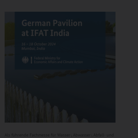
Als führende Fachmesse für Wasser-, Abwasser-, Abfall- und